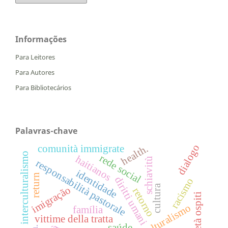
Informações
Para Leitores
Para Autores
Para Bibliotecários
Palavras-chave
dialogo
health.
comunità immigrate
interculturalismo
rede social
haitianos
schiavitù
responsabilità pastorale
identidade
return
diritti umani
racismo
cultura
imigração
retorno
società ospiti
multiculturalismo
família
vittime della tratta
saúde