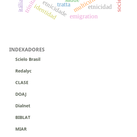
trinità
itália.
etnicidade
tratta
identidad
etnicidad
emigration
INDEXADORES
Scielo Brasil
Redalyc
CLASE
DOAJ
Dialnet
BIBLAT
MIAR