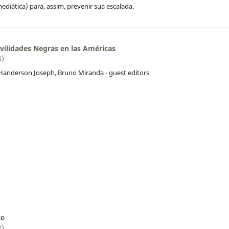
diática) para, assim, prevenir sua escalada.
vilidades Negras en las Américas
3)
Handerson Joseph, Bruno Miranda - guest editors
te
2)