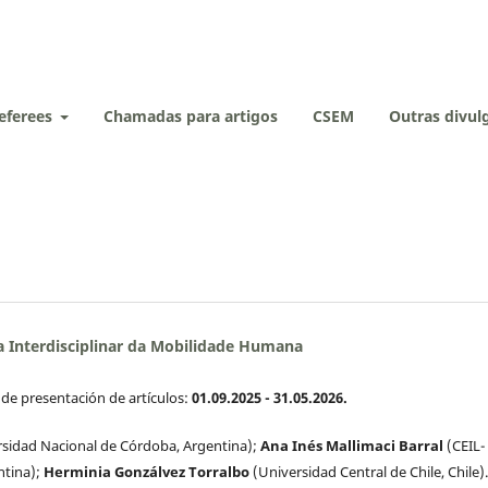
eferees
Chamadas para artigos
CSEM
Outras divu
 Interdisciplinar da Mobilidade Humana
o de presentación de artículos:
01.09.2025 - 31.05.2026.
idad Nacional de Córdoba, Argentina);
Ana Inés Mallimaci Barral
(CEIL-
ntina);
Herminia Gonzálvez Torralbo
(Universidad Central de Chile, Chile).