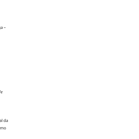
ga –
de
al da
ismo