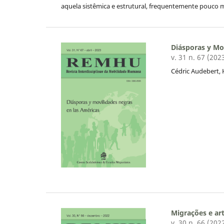
aquela sistêmica e estrutural, frequentemente pouco me
Diásporas y Mo
v. 31 n. 67 (202
Cédric Audebert, 
Migrações e ar
v. 30 n. 66 (202