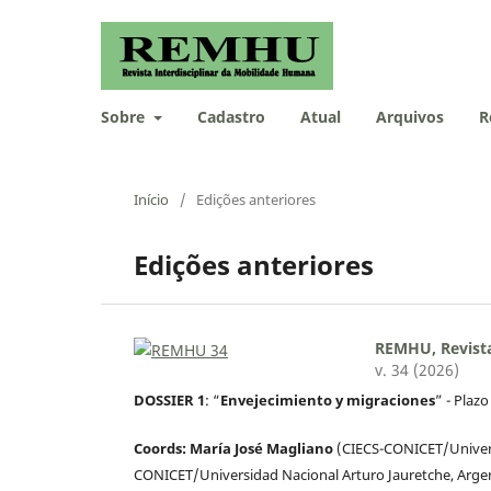
Sobre
Cadastro
Atual
Arquivos
R
Início
/
Edições anteriores
Edições anteriores
REMHU, Revista
v. 34 (2026)
DOSSIER 1
: “
Envejecimiento y migraciones
” - Plaz
Coords: María José Magliano
(CIECS-CONICET/Univers
CONICET/Universidad Nacional Arturo Jauretche, Arge