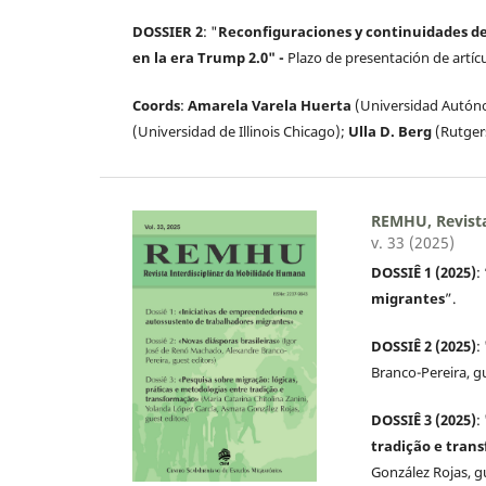
DOSSIER 2
: "
Reconfiguraciones y continuidades de
en la era Trump 2.0" -
Plazo de presentación de artíc
Coords
:
Amarela Varela Huerta
(Universidad Autóno
(Universidad de Illinois Chicago);
Ulla D. Berg
(Rutgers
REMHU, Revista
v. 33 (2025)
DOSSIÊ 1 (2025)
:
migrantes
”.
DOSSIÊ 2 (2025)
:
Branco-Pereira, gu
DOSSIÊ 3 (2025)
:
tradição e tran
González Rojas, g