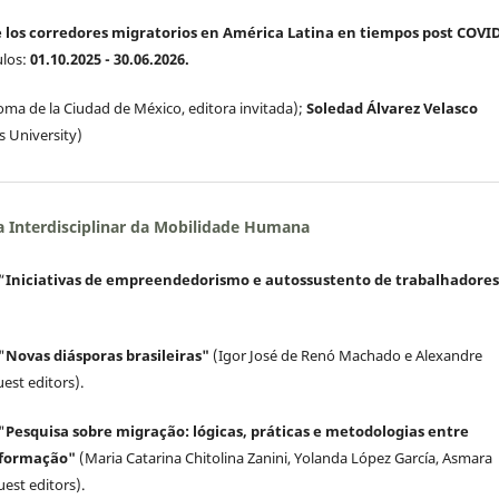
 los corredores migratorios en América Latina en tiempos post COVID
ulos:
01.10.2025 - 30.06.2026.
ma de la Ciudad de México, editora invitada);
Soledad Álvarez Velasco
 University)
 Interdisciplinar da Mobilidade Humana
 “
Iniciativas de empreendedorismo e autossustento de trabalhadore
 "
Novas diásporas brasileiras"
(Igor José de Renó Machado e Alexandre
est editors).
 "
Pesquisa sobre migração: lógicas, práticas e metodologias entre
sformação
"
(Maria Catarina Chitolina Zanini, Yolanda López García, Asmara
uest editors).