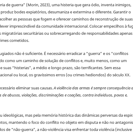
ia de guerra” (Morin, 2023), uma histeria que gera ódio, inventa inimigos,
 produz bodes expiatórios, desumaniza e extermina o diferente. Garantir o
 acolher as pessoas que fogem e oferecer caminhos de reconstrução de suas
dever imprescindível da comunidade internacional. Colocar empecilhos à fu
s migratórias securitárias ou sobrecarregando de responsabilidades apenas
crimes cometidos.
giados não é suficiente. É necessário erradicar a “guerra” e os “conflitos
ado como um caminho de solução de conflitos e, muito menos, como um
e suas “histerias”, a médio e longo prazo, são terrificantes. Sem essa
nacional ou local, os gravíssimos erros (ou crimes hediondos) do século XX.
ecessário eliminar suas causas.
A violência das armas é sempre consequência 
 de abusos, violações, discriminações e coações, contra indivíduos, povos e,
ou ideológicas, mas pela memória histórica das dinâmicas perversas da espir
olentos, mantendo o foco do conflito no objeto em disputa e não no antagon
s de “não-guerra”, a não-violência visa enfrentar toda violência (inclusive