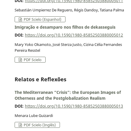
DOI:
https://doi.org/10.1590/1980-85852503880005011
Sebastián Umpierrez De Reguero, Régis Dandoy, Tatiana Palma
PDF Scielo (Espanhol)
Imigração e desamparo nos filhos de dekasseguis
DOI:
https://doi.org/10.1590/1980-85852503880005012
Mary Yoko Okamoto, José Sterza Justo, Cizina Célia Fernandes
Pereira Resstel
PDF Scielo
Relatos e Reflexões
The Mediterranean “Crisis”: the European Images of
Otherness and the Postglobalization Realism
DOI:
https://doi.org/10.1590/1980-85852503880005013
Menara Lube Guizardi
PDF Scielo (Inglês)