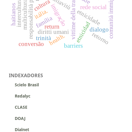
responsabilità pastorale
interculturalismo
multiculturalismo
comunità immigrate
vittime della tratta
schiavitù
cultura
imigração
haitianos
rede social
itália.
etnicidade
família
etnicidad
return
dialogo
diritti umani
retorno
health.
trinità
conversão
barriers
INDEXADORES
Scielo Brasil
Redalyc
CLASE
DOAJ
Dialnet