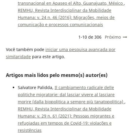
transnacional en Apaseo el Alto, Guanajuato, México
,
REMHU, Revista Interdisciplinar da Mobilidade
Humana: v. 24 n. 46 (2016): Migrações, meios de
comunicação e processos comunicacionais
1-10 de 306
Próximo
Você também pode
iniciar uma pesquisa avançada por
similaridade
para este artigo.
Artigos mais lidos pelo mesmo(s) autor(es)
Salvatore Palidda,
Il cambiamento radicale delle
politiche migratorie: dal lasciar vivere al lasciare
morire (dalla biopolitica a sempre più tanatopolitica)
,
REMHU, Revista Interdisciplinar da Mobilidade
Humana: v. 29 n. 61 (2021): Pessoas migrantes e
refugiadas em tempos de Covid-19: violações e
resistências