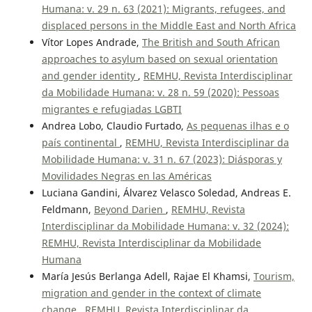
Humana: v. 29 n. 63 (2021): Migrants, refugees, and
displaced persons in the Middle East and North Africa
Vítor Lopes Andrade,
The British and South African
approaches to asylum based on sexual orientation
and gender identity
,
REMHU, Revista Interdisciplinar
da Mobilidade Humana: v. 28 n. 59 (2020): Pessoas
migrantes e refugiadas LGBTI
Andrea Lobo, Claudio Furtado,
As pequenas ilhas e o
país continental
,
REMHU, Revista Interdisciplinar da
Mobilidade Humana: v. 31 n. 67 (2023): Diásporas y
Movilidades Negras en las Américas
Luciana Gandini, Álvarez Velasco Soledad, Andreas E.
Feldmann,
Beyond Darien
,
REMHU, Revista
Interdisciplinar da Mobilidade Humana: v. 32 (2024):
REMHU, Revista Interdisciplinar da Mobilidade
Humana
María Jesús Berlanga Adell, Rajae El Khamsi,
Tourism,
migration and gender in the context of climate
change
,
REMHU, Revista Interdisciplinar da