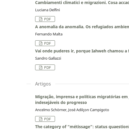
Cambiamenti climatici e migrazioni. Cosa acca
Luciana Delfini
PDF
A anomalia da anomalia. Os refugiados ambien
Fernando Malta
PDF
Vai onde puderes ir, porque Iahweh chamou a f
Sandro Gallazzi
PDF
Artigos
Migração, imprensa e políticas migratórias em 
indesejáveis do progresso
Ancelmo Schörner, José Adilçon Campigoto
PDF
The category of “métissage”: status quaestion