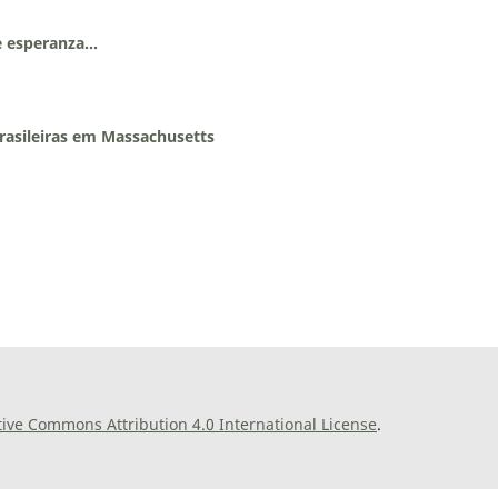
 esperanza...
brasileiras em Massachusetts
tive Commons Attribution 4.0 International License
.