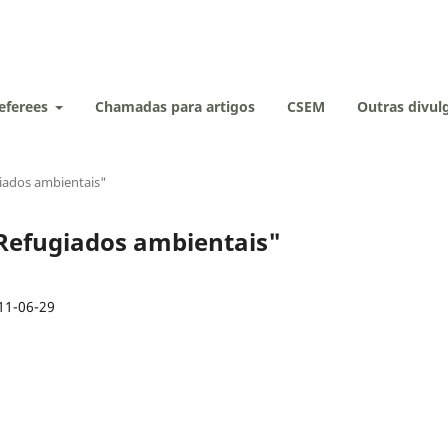
eferees
Chamadas para artigos
CSEM
Outras divu
giados ambientais"
 "Refugiados ambientais"
11-06-29