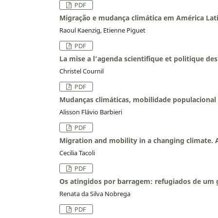
PDF
Migração e mudança climática em América Lat
Raoul Kaenzig, Etienne Piguet
PDF
La mise a l’agenda scientifique et politique d
Christel Cournil
PDF
Mudanças climáticas, mobilidade populacional e
Alisson Flávio Barbieri
PDF
Migration and mobility in a changing climate. 
Cecilia Tacoli
PDF
Os atingidos por barragem: refugiados de um 
Renata da Silva Nobrega
PDF