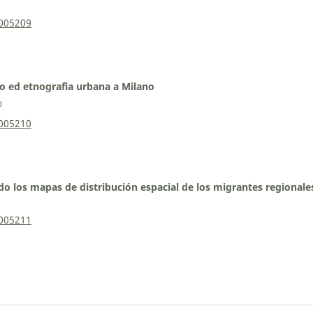
0005209
o ed etnografia urbana a Milano
o
0005210
o los mapas de distribución espacial de los migrantes regionales
0005211