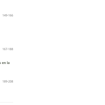
149-166
167-188
 en la
189-208