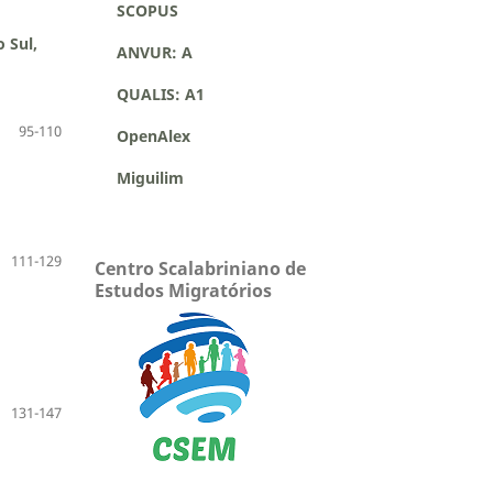
SCOPUS
 Sul,
ANVUR: A
QUALIS: A1
95-110
OpenAlex
Miguilim
111-129
Centro Scalabriniano de
Estudos Migratórios
131-147