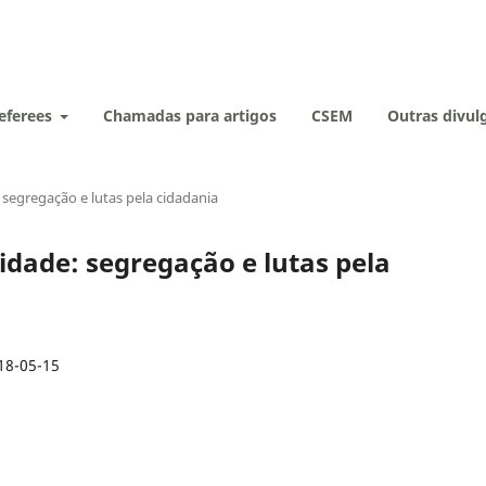
eferees
Chamadas para artigos
CSEM
Outras divu
e: segregação e lutas pela cidadania
à cidade: segregação e lutas pela
18-05-15