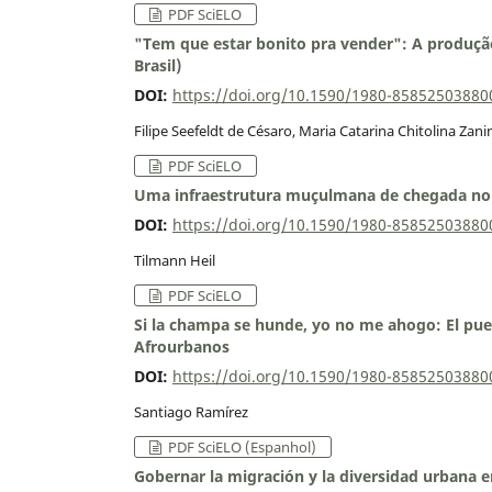
PDF SciELO
"Tem que estar bonito pra vender": A produçã
Brasil)
DOI:
https://doi.org/10.1590/1980-8585250388
Filipe Seefeldt de Césaro, Maria Catarina Chitolina Zani
PDF SciELO
Uma infraestrutura muçulmana de chegada no 
DOI:
https://doi.org/10.1590/1980-8585250388
Tilmann Heil
PDF SciELO
Si la champa se hunde, yo no me ahogo: El puebl
Afrourbanos
DOI:
https://doi.org/10.1590/1980-8585250388
Santiago Ramírez
PDF SciELO (Espanhol)
Gobernar la migración y la diversidad urbana en