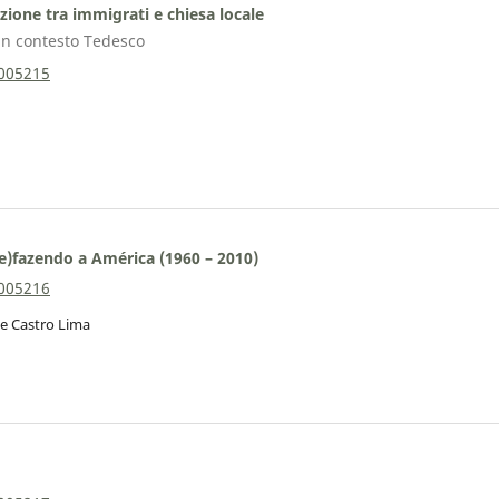
zione tra immigrati e chiesa locale
 in contesto Tedesco
0005215
re)fazendo a América (1960 – 2010)
0005216
de Castro Lima