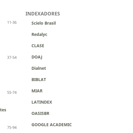
INDEXADORES
11-36
Scielo Brasil
Redalyc
CLASE
DOAJ
37-54
Dialnet
BIBLAT
MIAR
55-74
LATINDEX
tes
OASISBR
GOOGLE ACADEMIC
75-94