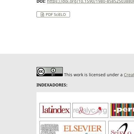
DOI:
https://doi.org/10.1590/1980-8585250388
PDF SciELO
This work is licensed under a
Crea
INDEXADORES: