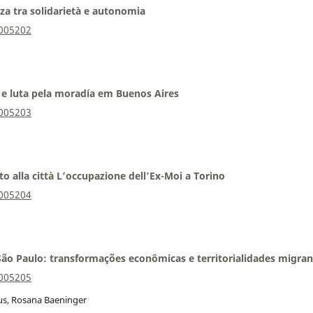
nza tra solidarietà e autonomia
0005202
s e luta pela moradía em Buenos Aires
0005203
to alla città L’occupazione dell'Ex-Moi a Torino
0005204
 São Paulo: transformações econômicas e territorialidades migran
0005205
us, Rosana Baeninger