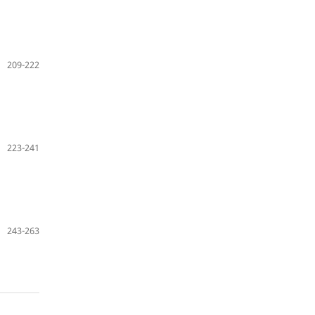
209-222
223-241
243-263