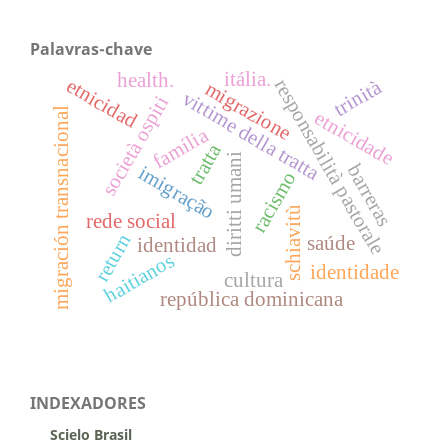
Palavras-chave
itália.
health.
etnicidad
responsabilità pastorale
trinità
migrazione
vittime della tratta
società ospiti
migración transnacional
etnicidade
família
tratta
diritti umani
barreras
imigração
racismo
schiavitù
rede social
return
saúde
identidad
haitianos
identidade
cultura
república dominicana
INDEXADORES
Scielo Brasil