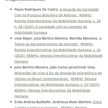
Flavia Rodrigues De Castro,
A Atuação da Sociedade
Civil no Processo Brasileiro de Refúgio
,
REMHU,
Revista Interdisciplinar da Mobilidade Humana: v. 28
n. 58 (2020): A sociedade civil no contexto da
mobilidade humana
Livia Major, Julia Bertino Moreira, Marilda Menezes,
A
Teoria do Reconhecimento de Honneth
,
REMHU,
Revista Interdisciplinar da Mobilidade Humana: v. 34
(2026): REMHU, Revista Interdisciplinar da Mobilidade
Humana
Julia Bertino Moreira, João Carlos Jarochinski Silva,
Migrações de crise à luz da legislação migratória e de
refúgio no Brasil contemporâneo
,
REMHU, Revista
Interdisciplinar da Mobilidade Humana: v. 33 (2025):
REMHU, Revista Interdisciplinar da Mobilidade
Humana
Erika Andrea Butikofer, Andressa Alves Martino,
Entre
o limbo jurídico e racismos
,
REMHU, Revista