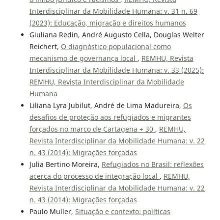
Interdisciplinar da Mobilidade Humana: v. 31 n. 69
(2023): Educação, migração e direitos humanos
Giuliana Redin, André Augusto Cella, Douglas Welter
Reichert,
O diagnóstico populacional como
mecanismo de governança local
,
REMHU, Revista
Interdisciplinar da Mobilidade Humana: v. 33 (2025):
REMHU, Revista Interdisciplinar da Mobilidade
Humana
Liliana Lyra Jubilut, André de Lima Madureira,
Os
desafios de proteção aos refugiados e migrantes
forçados no marco de Cartagena + 30
,
REMHU,
Revista Interdisciplinar da Mobilidade Humana: v. 22
n. 43 (2014): Migrações forçadas
Julia Bertino Moreira,
Refugiados no Brasil: reflexões
acerca do processo de integração local
,
REMHU,
Revista Interdisciplinar da Mobilidade Humana: v. 22
n. 43 (2014): Migrações forçadas
Paulo Muller,
Situação e contexto: políticas