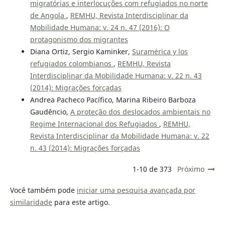
migratórias e interlocuções com refugiados no norte
de Angola
,
REMHU, Revista Interdisciplinar da
Mobilidade Humana: v. 24 n. 47 (2016): O
protagonismo dos migrantes
Diana Ortiz, Sergio Kaminker,
Suramérica y los
refugiados colombianos
,
REMHU, Revista
Interdisciplinar da Mobilidade Humana: v. 22 n. 43
(2014): Migrações forçadas
Andrea Pacheco Pacífico, Marina Ribeiro Barboza
Gaudêncio,
A proteção dos deslocados ambientais no
Regime Internacional dos Refugiados
,
REMHU,
Revista Interdisciplinar da Mobilidade Humana: v. 22
n. 43 (2014): Migrações forçadas
1-10 de 373
Próximo
Você também pode
iniciar uma pesquisa avançada por
similaridade
para este artigo.