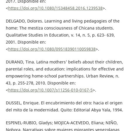
2017. Disponible en:
<
https://doi.org/10.1080/15348458.2016.1239538
>.
DELGADO, Dolores. Learning and living pedagogies of the
home: The mestiza consciousness of Chicana students.
Qualitative Studies in Education, v. 14, n. 5, p. 623- 639,
2001. Disponible en:
<
https://doi.org/10.1080/09518390110059838
>.
DURAND, Tina. Latina mothers’ beliefs about their children,
parental roles, and education: implications for effective and
empowering home-school partnerships. Urban Review, n.
43, p. 255-278, 2010. Disponible en:
<
https://doi.org/10.1007/s11256-010-0167-5
>.
DUSSEL, Enrique. El encubrimiento del otro: hacia el origen
del mito de la modernidad. Quito: Editorial Abya Yala, 1994.
ESPINEL-RUBIO, Gladys; MOJICA-ACEVEDO, Eliana; NIÑO,
Nohora. Narrativas sobre mujeres migrantes venezolanas