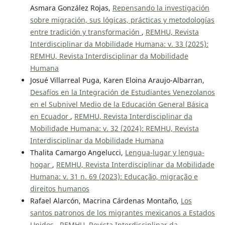
Asmara González Rojas,
Repensando la investigación
sobre migración, sus lógicas, prácticas y metodologías
entre tradición y transformación
,
REMHU, Revista
Interdisciplinar da Mobilidade Humana: v. 33 (2025):
REMHU, Revista Interdisciplinar da Mobilidade
Humana
Josué Villarreal Puga, Karen Eloina Araujo-Albarran,
Desafíos en la Integración de Estudiantes Venezolanos
en el Subnivel Medio de la Educación General Básica
en Ecuador
,
REMHU, Revista Interdisciplinar da
Mobilidade Humana: v. 32 (2024): REMHU, Revista
Interdisciplinar da Mobilidade Humana
Thalita Camargo Angelucci,
Lengua-lugar y lengua-
hogar
,
REMHU, Revista Interdisciplinar da Mobilidade
Humana: v. 31 n. 69 (2023): Educação, migração e
direitos humanos
Rafael Alarcón, Macrina Cárdenas Montaño,
Los
santos patronos de los migrantes mexicanos a Estados
Unidos
,
REMHU, Revista Interdisciplinar da