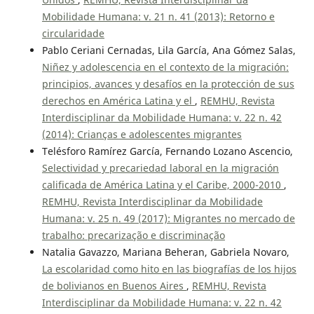
Mobilidade Humana: v. 21 n. 41 (2013): Retorno e
circularidade
Pablo Ceriani Cernadas, Lila García, Ana Gómez Salas,
Niñez y adolescencia en el contexto de la migración:
principios, avances y desafíos en la protección de sus
derechos en América Latina y el
,
REMHU, Revista
Interdisciplinar da Mobilidade Humana: v. 22 n. 42
(2014): Crianças e adolescentes migrantes
Telésforo Ramírez García, Fernando Lozano Ascencio,
Selectividad y precariedad laboral en la migración
calificada de América Latina y el Caribe, 2000-2010
,
REMHU, Revista Interdisciplinar da Mobilidade
Humana: v. 25 n. 49 (2017): Migrantes no mercado de
trabalho: precarização e discriminação
Natalia Gavazzo, Mariana Beheran, Gabriela Novaro,
La escolaridad como hito en las biografías de los hijos
de bolivianos en Buenos Aires
,
REMHU, Revista
Interdisciplinar da Mobilidade Humana: v. 22 n. 42