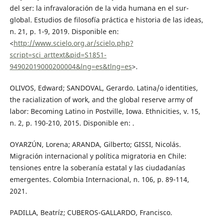
del ser: la infravaloración de la vida humana en el sur-
global. Estudios de filosofía práctica e historia de las ideas,
n. 21, p. 1-9, 2019. Disponible en:
<
http://www.scielo.org.ar/scielo.php?
script=sci_arttext&pid=S1851-
94902019000200004&lng=es&tlng=es
>.
OLIVOS, Edward; SANDOVAL, Gerardo. Latina/o identities,
the racialization of work, and the global reserve army of
labor: Becoming Latino in Postville, Iowa. Ethnicities, v. 15,
n. 2, p. 190-210, 2015. Disponible en: .
OYARZÚN, Lorena; ARANDA, Gilberto; GISSI, Nicolás.
Migración internacional y política migratoria en Chile:
tensiones entre la soberanía estatal y las ciudadanías
emergentes. Colombia Internacional, n. 106, p. 89-114,
2021.
PADILLA, Beatríz; CUBEROS-GALLARDO, Francisco.