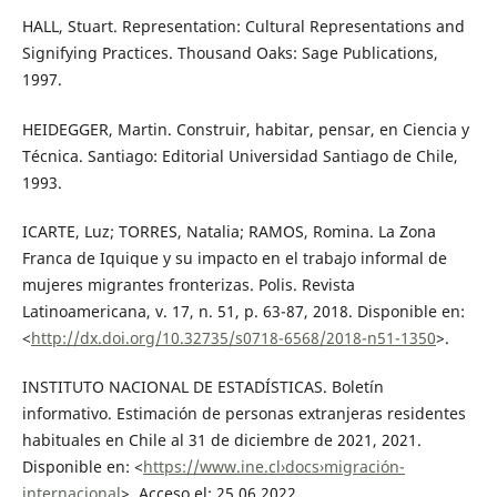
HALL, Stuart. Representation: Cultural Representations and
Signifying Practices. Thousand Oaks: Sage Publications,
1997.
HEIDEGGER, Martin. Construir, habitar, pensar, en Ciencia y
Técnica. Santiago: Editorial Universidad Santiago de Chile,
1993.
ICARTE, Luz; TORRES, Natalia; RAMOS, Romina. La Zona
Franca de Iquique y su impacto en el trabajo informal de
mujeres migrantes fronterizas. Polis. Revista
Latinoamericana, v. 17, n. 51, p. 63-87, 2018. Disponible en:
<
http://dx.doi.org/10.32735/s0718-6568/2018-n51-1350
>.
INSTITUTO NACIONAL DE ESTADÍSTICAS. Boletín
informativo. Estimación de personas extranjeras residentes
habituales en Chile al 31 de diciembre de 2021, 2021.
Disponible en: <
https://www.ine.cl›docs›migración-
internacional
>. Acceso el: 25.06.2022.