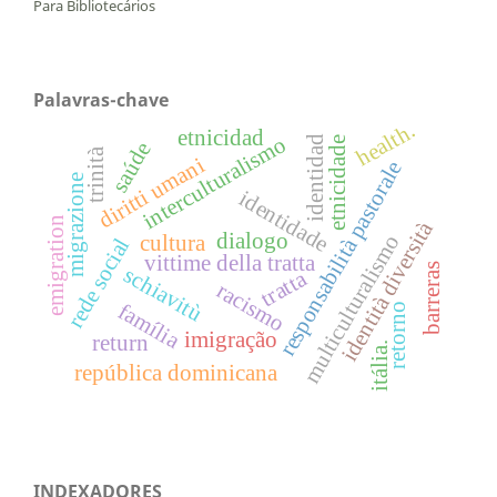
Para Bibliotecários
Palavras-chave
health.
etnicidad
interculturalismo
identidad
etnicidade
saúde
trinità
diritti umani
responsabilità pastorale
migrazione
identidade
emigration
identità diversità
dialogo
multiculturalismo
cultura
rede social
vittime della tratta
barreras
schiavitù
tratta
racismo
família
retorno
imigração
return
itália.
república dominicana
INDEXADORES