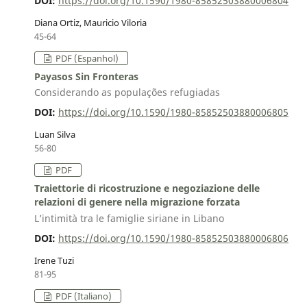
DOI:
https://doi.org/10.1590/1980-85852503880006804
Diana Ortiz, Mauricio Viloria
45-64
PDF (Espanhol)
Payasos Sin Fronteras
Considerando as populações refugiadas
DOI:
https://doi.org/10.1590/1980-85852503880006805
Luan Silva
56-80
PDF
Traiettorie di ricostruzione e negoziazione delle
relazioni di genere nella migrazione forzata
L’intimità tra le famiglie siriane in Libano
DOI:
https://doi.org/10.1590/1980-85852503880006806
Irene Tuzi
81-95
PDF (Italiano)